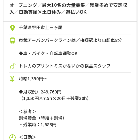
オープニング／最大10名の大量募集／残業多めで安定収
入／日勤専属×土日休み／週払いOK
千葉県野田市上三ヶ尾
東武アーバンパークライン線／梅郷駅より自転車8分
◆車・バイク・自転車通勤OK
トレカのプリントミスがないかの検品スタッフ
時給1,350円～
◆月収例）249,760円
（1,350円×7.5h×20日＋残業30h）
＜参考＞
割増賃金（時給＋割増）
・残業時：1,688円
＜日勤＞