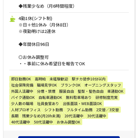
◆残業少なめ（月6時間程度）
4勤1休(シフト制)
※日＋他1休み（月休8日）
※夜勤明けは2連休
◆年間休日96日
◎お休み調整可
・・事前に休み希望日を報告でOK
即日勤務OK
高時給
未経験歓迎
駅チカ徒歩10分以内
社会保険完備
職場見学OK
ブランクOK
オープニングスタッフ
外国人活躍中
分煙・禁煙
服装自由
髪型・髪色自由
車通勤OK
バイク通勤OK
自転車通勤OK
無料駐車場あり
研修制度充実
少人数の職場
社員食堂あり
出張面談・WEB面談OK
人材プロオフィス
シフト勤務
フルタイム勤務
2交替／3交替
長期
残業少なめ(月20h未満)
20代活躍中
30代活躍中
40代活躍中
50代活躍中
お休み調整OK