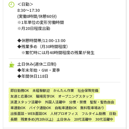
＜日勤＞
8:30～17:30
(実働8時間/休憩60分)
※1年単位の変形労働時間
※月20日程度出勤
◆休憩時間帯/12:00-13:00
◆残業多め（月30時間程度）
※繁忙時には月40時間程度の残業が発生
土日休み(週休二日制)
◆年末年始・GW・夏季
◆年間休日118日
即日勤務OK
未経験歓迎
かんたん作業
社会保険完備
友達と応募OK
職場見学OK
オープニングスタッフ
派遣スタッフ活躍中
外国人活躍中
分煙・禁煙
髪型・髪色自由
車通勤OK
バイク通勤OK
自転車通勤OK
無料駐車場あり
出張面談・WEB面談OK
人材プロオフィス
フルタイム勤務
日勤
長期
残業多め(月20h以上)
土日休み
20代活躍中
30代活躍中