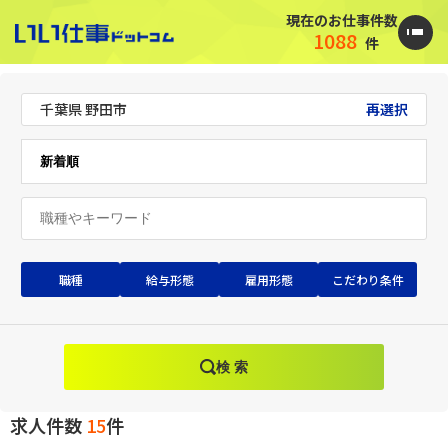
現在のお仕事件数
1088
件
千葉県 野田市
再選択
職種
給与形態
雇用形態
こだわり条件
検 索
求人件数
15
件