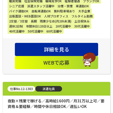
暖房完備
社会保険完備
職場見学OK
経験者優遇
ブランクOK
シニア応援
派遣スタッフ活躍中
分煙・禁煙
車通勤OK
バイク通勤OK
自転車通勤OK
無料駐車場あり
大手企業
出張面談・WEB面談OK
人材プロオフィス
フルタイム勤務
2交替／3交替
長期
残業少なめ(月20h未満)
土日祝休み
週休2日制
年間休日120日以上
20代活躍中
30代活躍中
40代活躍中
50代活躍中
60代活躍中
詳細を見る
WEBで応募
仕事No.12-1383
派遣社員
夜勤×残業で稼げる／高時給1600円／月31万以上可／要
資格＆要経験／時間や休日相談OK／週払いOK