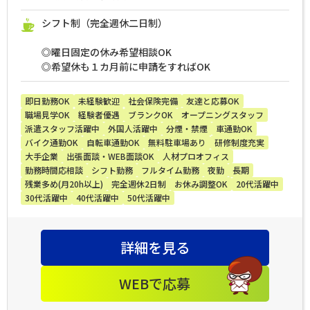
シフト制（完全週休二日制）
◎曜日固定の休み希望相談OK
◎希望休も１カ月前に申請をすればOK
即日勤務OK
未経験歓迎
社会保険完備
友達と応募OK
職場見学OK
経験者優遇
ブランクOK
オープニングスタッフ
派遣スタッフ活躍中
外国人活躍中
分煙・禁煙
車通勤OK
バイク通勤OK
自転車通勤OK
無料駐車場あり
研修制度充実
大手企業
出張面談・WEB面談OK
人材プロオフィス
勤務時間応相談
シフト勤務
フルタイム勤務
夜勤
長期
残業多め(月20h以上)
完全週休2日制
お休み調整OK
20代活躍中
30代活躍中
40代活躍中
50代活躍中
詳細を見る
WEBで応募