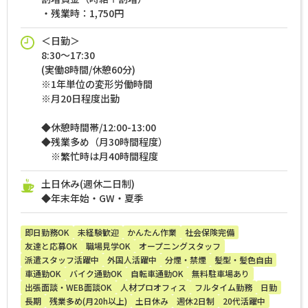
・残業時：1,750円
＜日勤＞
8:30～17:30
(実働8時間/休憩60分)
※1年単位の変形労働時間
※月20日程度出勤
◆休憩時間帯/12:00-13:00
◆残業多め（月30時間程度）
※繁忙時は月40時間程度
土日休み(週休二日制)
◆年末年始・GW・夏季
即日勤務OK
未経験歓迎
かんたん作業
社会保険完備
友達と応募OK
職場見学OK
オープニングスタッフ
派遣スタッフ活躍中
外国人活躍中
分煙・禁煙
髪型・髪色自由
車通勤OK
バイク通勤OK
自転車通勤OK
無料駐車場あり
出張面談・WEB面談OK
人材プロオフィス
フルタイム勤務
日勤
長期
残業多め(月20h以上)
土日休み
週休2日制
20代活躍中