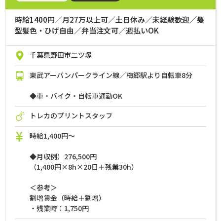
時給1400円／月27万以上可／土日休み／未経験歓迎／髪
型髪色・ひげ自由／弁当注文可／週払いOK
千葉県野田市二ツ塚
東武アーバンパークライン線／梅郷駅より自転車8分
◆車・バイク・自転車通勤OK
トレカのプリントスタッフ
時給1,400円～
◆月収例）276,500円
（1,400円×8h×20日＋残業30h）
＜参考＞
割増賃金（時給＋割増）
・残業時：1,750円