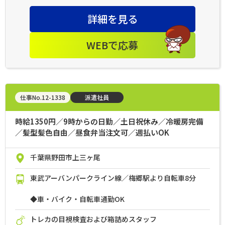
詳細を見る
WEBで応募
仕事No.12-1338
派遣社員
時給1350円／9時からの日勤／土日祝休み／冷暖房完備
／髪型髪色自由／昼食弁当注文可／週払いOK
千葉県野田市上三ヶ尾
東武アーバンパークライン線／梅郷駅より自転車8分
◆車・バイク・自転車通勤OK
トレカの目視検査および箱詰めスタッフ