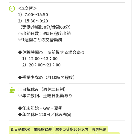
＜2交替＞
1）7:00～15:50
2）15:30～0:20
（実働7時間50分/休憩60分）
※出勤日数：週5日程度出勤
※1週間ごとの交替勤務
◆休憩時間帯 ※前後する場合あり
1）12:00～13：00
2）20：00～21：00
◆残業少なめ（月10時間程度）
土日祝休み（週休二日制）
※年に数回、土曜日出勤あり
◆年末年始・GW・夏季
◆年間休日120日／休み充実
即日勤務OK
未経験歓迎
駅チカ徒歩10分以内
冷房完備