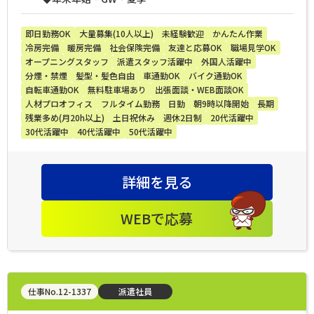
即日勤務OK
大量募集(10人以上)
未経験歓迎
かんたん作業
冷房完備
暖房完備
社会保険完備
友達と応募OK
職場見学OK
オープニングスタッフ
派遣スタッフ活躍中
外国人活躍中
分煙・禁煙
髪型・髪色自由
車通勤OK
バイク通勤OK
自転車通勤OK
無料駐車場あり
出張面談・WEB面談OK
人材プロオフィス
フルタイム勤務
日勤
朝9時以降開始
長期
残業多め(月20h以上)
土日祝休み
週休2日制
20代活躍中
30代活躍中
40代活躍中
50代活躍中
詳細を見る
WEBで応募
仕事No.12-1337
派遣社員