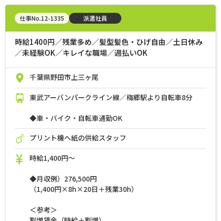
仕事No.12-1335
派遣社員
時給1400円／残業多め／髪型髪色・ひげ自由／土日休み
／未経験OK／キレイな職場／週払いOK
千葉県野田市上三ヶ尾
東武アーバンパークライン線／梅郷駅より自転車8分
◆車・バイク・自転車通勤OK
プリント機へ紙の供給スタッフ
時給1,400円～
◆月収例）276,500円
（1,400円×8h×20日＋残業30h）
＜参考＞
割増賃金（時給＋割増）