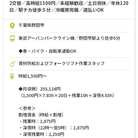
2交替／高時給1500円／未経験歓迎／土日祝休／年休120
日／駅チカ徒歩５分／冷暖房完備／週払いOK
千葉県野田市
東武アーバンパークライン線／野田市駅より徒歩5分
◆車・バイク・自転車通勤OK
資材供給およびフォークリフト作業スタッフ
時給1,500円～
◆月収例）255,124円
（1,500円×7.83h×20日＋残業10h＋深夜4.03h）
＜参考＞
割増賃金（時給＋割増）
・残業時：1,875円
・深夜時（22時～翌5時）：1,875円
・深夜残業時：2,250円