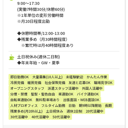
9:00～17:30
(実働7時間30分/休憩60分)
※1年単位の変形労働時間
※月20日程度出勤
◆休憩時間帯/12:00-13:00
◆残業多め（月30時間程度）
※繁忙時は月40時間程度あり
土日祝休み(週休二日制)
◆年末年始・GW・夏季
即日勤務OK
大量募集(10人以上)
未経験歓迎
かんたん作業
冷房完備
暖房完備
社会保険完備
友達と応募OK
職場見学OK
オープニングスタッフ
派遣スタッフ活躍中
外国人活躍中
分煙・禁煙
髪型・髪色自由
車通勤OK
バイク通勤OK
自転車通勤OK
無料駐車場あり
出張面談・WEB面談OK
人材プロオフィス
フルタイム勤務
日勤
朝9時以降開始
長期
残業多め(月20h以上)
土日祝休み
週休2日制
20代活躍中
30代活躍中
40代活躍中
50代活躍中