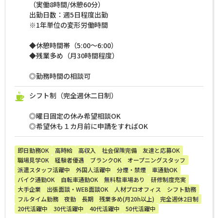
（実働8時間/休憩60分）
出勤日数：週5日程度出勤
※1年単位の変形労働時間
◆休憩時間帯（5:00～6:00）
◆残業多め（月30時間程度）
◎勤務時間の相談可
シフト制（完全週休二日制）
◎曜日固定の休み希望相談OK
◎希望休も１カ月前に申請をすればOK
即日勤務OK
高時給
高収入
社会保険完備
友達と応募OK
職場見学OK
経験者優遇
ブランクOK
オープニングスタッフ
派遣スタッフ活躍中
外国人活躍中
分煙・禁煙
車通勤OK
バイク通勤OK
自転車通勤OK
無料駐車場あり
研修制度充実
大手企業
出張面談・WEB面談OK
人材プロオフィス
シフト勤務
フルタイム勤務
夜勤
長期
残業多め(月20h以上)
完全週休2日制
20代活躍中
30代活躍中
40代活躍中
50代活躍中