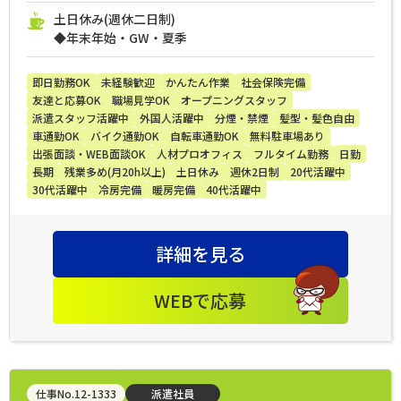
土日休み(週休二日制)
◆年末年始・GW・夏季
即日勤務OK
未経験歓迎
かんたん作業
社会保険完備
友達と応募OK
職場見学OK
オープニングスタッフ
派遣スタッフ活躍中
外国人活躍中
分煙・禁煙
髪型・髪色自由
車通勤OK
バイク通勤OK
自転車通勤OK
無料駐車場あり
出張面談・WEB面談OK
人材プロオフィス
フルタイム勤務
日勤
長期
残業多め(月20h以上)
土日休み
週休2日制
20代活躍中
30代活躍中
冷房完備
暖房完備
40代活躍中
詳細を見る
WEBで応募
仕事No.12-1333
派遣社員