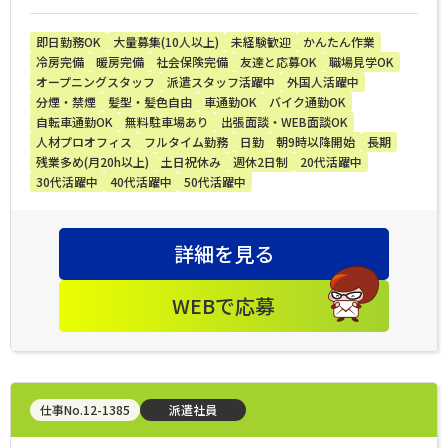
即日勤務OK
大量募集(10人以上)
未経験歓迎
かんたん作業
冷房完備
暖房完備
社会保険完備
友達と応募OK
職場見学OK
オープニングスタッフ
派遣スタッフ活躍中
外国人活躍中
分煙・禁煙
髪型・髪色自由
車通勤OK
バイク通勤OK
自転車通勤OK
無料駐車場あり
出張面談・WEB面談OK
人材プロオフィス
フルタイム勤務
日勤
朝9時以降開始
長期
残業多め(月20h以上)
土日祝休み
週休2日制
20代活躍中
30代活躍中
40代活躍中
50代活躍中
詳細を見る
WEBで応募
仕事No.12-1385
派遣社員