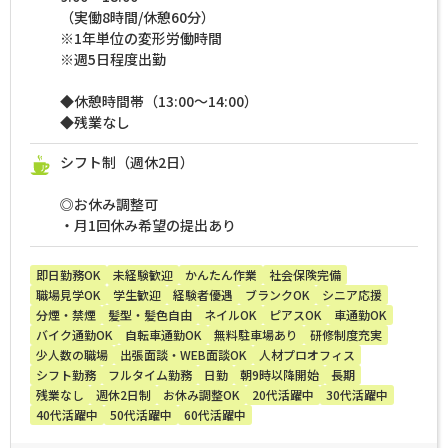
（実働8時間/休憩60分）
※1年単位の変形労働時間
※週5日程度出勤
◆休憩時間帯（13:00～14:00）
◆残業なし
シフト制（週休2日）
◎お休み調整可
・月1回休み希望の提出あり
即日勤務OK
未経験歓迎
かんたん作業
社会保険完備
職場見学OK
学生歓迎
経験者優遇
ブランクOK
シニア応援
分煙・禁煙
髪型・髪色自由
ネイルOK
ピアスOK
車通勤OK
バイク通勤OK
自転車通勤OK
無料駐車場あり
研修制度充実
少人数の職場
出張面談・WEB面談OK
人材プロオフィス
シフト勤務
フルタイム勤務
日勤
朝9時以降開始
長期
残業なし
週休2日制
お休み調整OK
20代活躍中
30代活躍中
40代活躍中
50代活躍中
60代活躍中