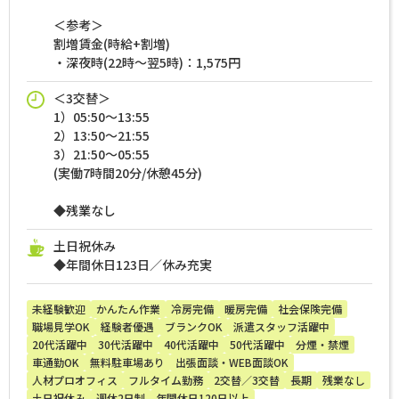
＜参考＞
割増賃金(時給+割増)
・深夜時(22時～翌5時)：1,575円
＜3交替＞
1）05:50～13:55
2）13:50～21:55
3）21:50～05:55
(実働7時間20分/休憩45分)
◆残業なし
土日祝休み
◆年間休日123日／休み充実
未経験歓迎
かんたん作業
冷房完備
暖房完備
社会保険完備
職場見学OK
経験者優遇
ブランクOK
派遣スタッフ活躍中
20代活躍中
30代活躍中
40代活躍中
50代活躍中
分煙・禁煙
車通勤OK
無料駐車場あり
出張面談・WEB面談OK
人材プロオフィス
フルタイム勤務
2交替／3交替
長期
残業なし
土日祝休み
週休2日制
年間休日120日以上