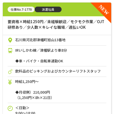
仕事No.7-1770
派遣社員
要資格×時給1250円／未経験歓迎／モクモク作業／OJT
研修あり／少人数×キレイな職場／週払いOK
石川県河北郡津幡町旭山13番地
IRいしかわ線／津幡駅より車8分
◆車・バイク・自転車通勤OK
飲料品のピッキングおよびカウンターリフトスタッフ
時給1,250円～
◆月収例）210,000円
（1,250円×8h×21日）
＜日勤＞
9:00～18:00