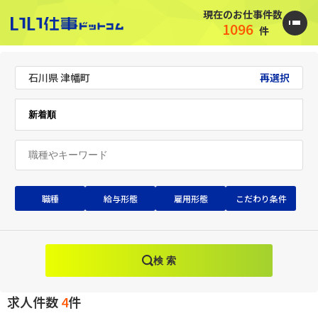
現在のお仕事件数
1096
件
石川県 津幡町
再選択
職種
給与形態
雇用形態
こだわり条件
検 索
求人件数
4
件