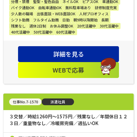
分煙・禁煙
髪型・髪色自由
ネイルOK
ピアスOK
車通勤OK
バイク通勤OK
自転車通勤OK
無料駐車場あり
研修制度充実
少人数の職場
出張面談・WEB面談OK
人材プロオフィス
シフト勤務
フルタイム勤務
日勤
朝9時以降開始
長期
残業なし
週休2日制
お休み調整OK
20代活躍中
30代活躍中
40代活躍中
50代活躍中
60代活躍中
詳細を見る
WEBで応募
仕事No.7-1570
派遣社員
３交替／時給1260円～1575円／残業なし／年間休日１２
３日／重量物なし／冷暖房完備／週払いOK