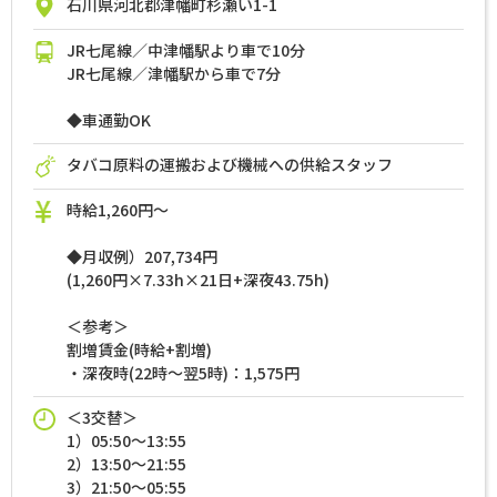
石川県河北郡津幡町杉瀬い1-1
JR七尾線／中津幡駅より車で10分
JR七尾線／津幡駅から車で7分
◆車通勤OK
タバコ原料の運搬および機械への供給スタッフ
時給1,260円～
◆月収例）207,734円
(1,260円×7.33h×21日+深夜43.75h)
＜参考＞
割増賃金(時給+割増)
・深夜時(22時～翌5時)：1,575円
＜3交替＞
1）05:50～13:55
2）13:50～21:55
3）21:50～05:55