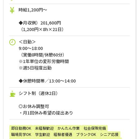
時給1,200円～
◆月収例）201,600円
（1,200円×8h×21日）
＜日勤＞
9:00～18:00
（実働8時間/休憩60分）
※1年単位の変形労働時間
※週5日程度出勤
◆休憩時間帯／13:00～14:00
シフト制（週休2日）
◎お休み調整可
・月1回休み希望の提出あり
即日勤務OK
未経験歓迎
かんたん作業
社会保険完備
職場見学OK
学生歓迎
経験者優遇
ブランクOK
シニア応援