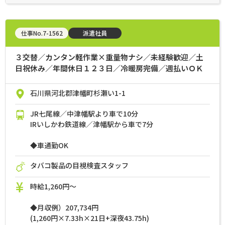
仕事No.7-1562
派遣社員
３交替／カンタン軽作業×重量物ナシ／未経験歓迎／土
日祝休み／年間休日１２３日／冷暖房完備／週払いＯＫ
石川県河北郡津幡町杉瀬い1-1
JR七尾線／中津幡駅より車で10分
IRいしかわ鉄道線／津幡駅から車で7分
◆車通勤OK
タバコ製品の目視検査スタッフ
時給1,260円～
◆月収例）207,734円
(1,260円×7.33h×21日+深夜43.75h)