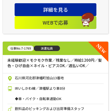
詳細を見る
WEBで応募
仕事No.7-1769
派遣社員
未経験歓迎×モクモク作業／残業なし／時給1200円／髪
色・ひげ自由×ネイル・ピアスOK／週払いOK／
石川県河北郡津幡町旭山13番地
IRいしかわ線／津幡駅より車8分
◆車・バイク・自転車通勤OK
飲料品のピッキングおよび出荷準備スタッフ