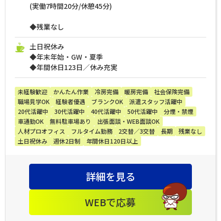
(実働7時間20分/休憩45分)
◆残業なし
土日祝休み
◆年末年始・GW・夏季
◆年間休日123日／休み充実
未経験歓迎
かんたん作業
冷房完備
暖房完備
社会保険完備
職場見学OK
経験者優遇
ブランクOK
派遣スタッフ活躍中
20代活躍中
30代活躍中
40代活躍中
50代活躍中
分煙・禁煙
車通勤OK
無料駐車場あり
出張面談・WEB面談OK
人材プロオフィス
フルタイム勤務
2交替／3交替
長期
残業なし
土日祝休み
週休2日制
年間休日120日以上
詳細を見る
WEBで応募