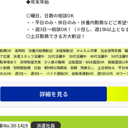
◆年末年始
◎曜日、日数の相談OK
・・平日のみ・休日のみ・扶養内勤務などご希望
・・週3日～相談OK！（※但し、週15h以上とな
◎土日勤務できる方大歓迎！
勤務OK
高時給
扶養内勤務歓迎
未経験歓迎
かんたん作業
社会保険完備
職
ア応援
派遣スタッフ活躍中
20代活躍中
30代活躍中
40代活躍中
50代活躍
駐車場あり
研修制度充実
少人数の職場
出張面談・WEB面談OK
録画面談(24h
ト勤務
短時間勤務
日勤
朝9時以降開始
長期
残業なし
土日祝休み
平日
のみOK
週3日～
週4日～
バイク通勤OK
自転車通勤OK
週3日以内
Wワー
詳細を見る
No.30-1419
派遣社員