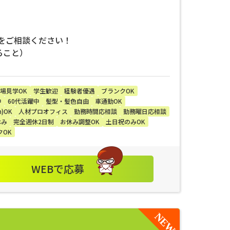
をご相談ください！
ること）
場見学OK
学生歓迎
経験者優遇
ブランクOK
中
60代活躍中
髪型・髪色自由
車通勤OK
)OK
人材プロオフィス
勤務時間応相談
勤務曜日応相談
休み
完全週休2日制
お休み調整OK
土日祝のみOK
クOK
WEBで応募