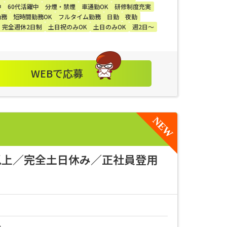
中
60代活躍中
分煙・禁煙
車通勤OK
研修制度充実
勤務
短時間勤務OK
フルタイム勤務
日勤
夜勤
完全週休2日制
土日祝のみOK
土日のみOK
週2日～
WEBで応募
万以上／完全土日休み／正社員登用
分