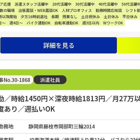
ア応援
派遣スタッフ活躍中
20代活躍中
30代活躍中
40代活躍中
50代活躍
数の職場
出張面談・WEB面談OK
人材プロオフィス
勤務時間応相談
シフト
時以降開始
夕方16時前退社
長期
残業なし
土日祝休み
土日休み
平日休み
日～
週4日～
バイク通勤OK
自転車通勤OK
週3日以内
WワークOK
詳細を見る
No.30-1868
派遣社員
勤／時給1450円×深夜時給1813円／月27
度あり／週払いOK
勤務地
静岡県藤枝市岡部町三輪2014
最寄駅
JR東海道本線／焼津駅より車11分、バスなら23