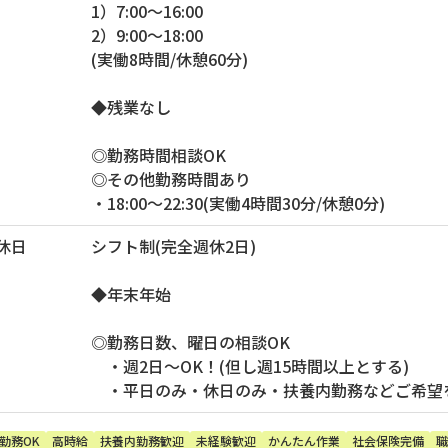
1）7:00～16:00
2）9:00～18:00
(実働8時間/休憩60分)
◆残業なし
◎勤務時間相談OK
◎その他勤務時間あり
・18:00～22:30(実働4時間30分/休憩0分)
休日
シフト制(完全週休2日)
◆年末年始
◎勤務日数、曜日の相談OK
・週2日～OK！(但し週15時間以上とする)
・平日のみ・休日のみ・扶養内勤務などご希望
勤務OK
高時給
扶養内勤務歓迎
未経験歓迎
かんたん作業
社会保険完備
職