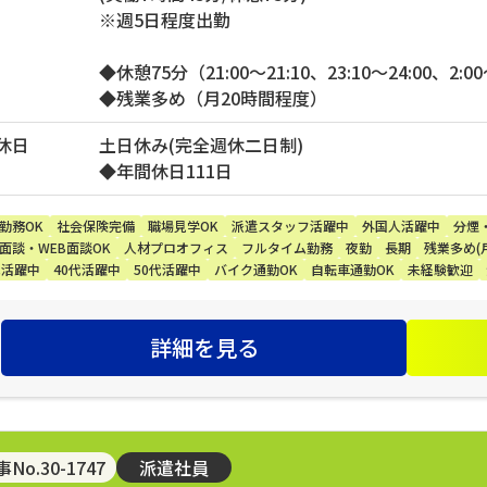
※週5日程度出勤
◆休憩75分（21:00～21:10、23:10～24:00、2:00
◆残業多め（月20時間程度）
休日
土日休み(完全週休二日制)
◆年間休日111日
勤務OK
社会保険完備
職場見学OK
派遣スタッフ活躍中
外国人活躍中
分煙
面談・WEB面談OK
人材プロオフィス
フルタイム勤務
夜勤
長期
残業多め(月
代活躍中
40代活躍中
50代活躍中
バイク通勤OK
自転車通勤OK
未経験歓迎
詳細を見る
No.30-1747
派遣社員