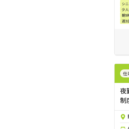
シニ
少人
朝9
週3
仕事
夜
制