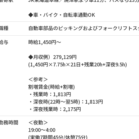
◆車・バイク・自転車通勤OK
職種
自動車部品のピッキングおよびフォークリフトス
給与
時給1,450円～
◆月収例）279,129円
(1,450円×7.75h×21日+残業20h+深夜9.5h)
＜参考＞
割増賃金(時給+割増)
・残業時：1,813円
・深夜時(22時～翌5時)：1,813円
・深夜残業時：2,175円
勤務時間
＜夜勤＞
19:00～4:00
(実働7時間45分/休憩75分)