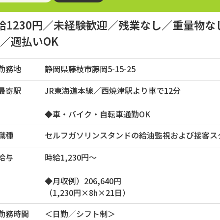
給1230円／未経験歓迎／残業なし／重量物
K／週払いOK
勤務地
静岡県藤枝市藤岡5-15-25
最寄駅
JR東海道本線／西焼津駅より車で12分
◆車・バイク・自転車通勤OK
職種
セルフガソリンスタンドの給油監視および接客ス
給与
時給1,230円～
◆月収例）206,640円
（1,230円×8h×21日）
勤務時間
＜日勤／シフト制＞