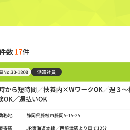
件数
17
件
No.30-1808
派遣社員
3時から短時間／扶養内×WワークOK／週３～
務OK／週払いOK
勤務地
静岡県藤枝市藤岡5-15-25
最寄駅
JR東海道本線／西焼津駅より車で12分