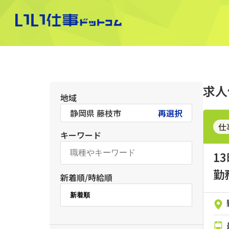
求人
地域
静岡県 藤枝市
再選択
仕事
キーワード
1
勤
新着順/時給順