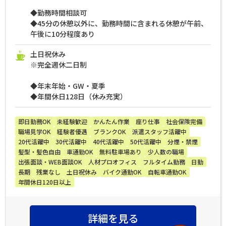
◆勤務時間相談可
◆45分の休憩以外に、勤務時間に含まれる休憩が午前、
午後に10分程度あり
土日祝休み
※完全週休二日制
◆年末年始・GW・夏季
◆年間休日128日（休み充実）
即日勤務OK
未経験歓迎
かんたん作業
座り仕事
社会保険完備
職場見学OK
経験者優遇
ブランクOK
派遣スタッフ活躍中
20代活躍中
30代活躍中
40代活躍中
50代活躍中
分煙・禁煙
髪型・髪色自由
車通勤OK
無料駐車場あり
少人数の職場
出張面談・WEB面談OK
人材プロオフィス
フルタイム勤務
日勤
長期
残業なし
土日祝休み
バイク通勤OK
自転車通勤OK
年間休日120日以上
詳細を見る