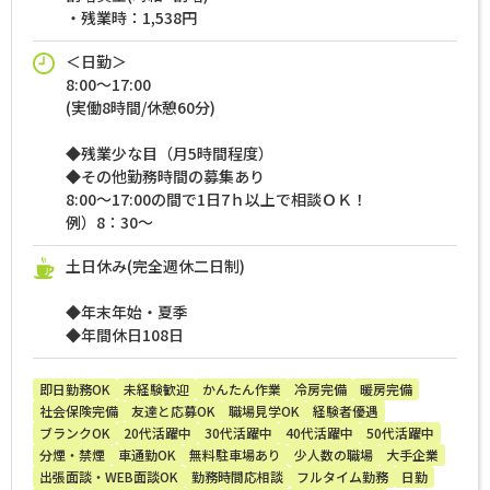
・残業時：1,538円
＜日勤＞
8:00～17:00
(実働8時間/休憩60分)
◆残業少な目（月5時間程度）
◆その他勤務時間の募集あり
8:00～17:00の間で1日7ｈ以上で相談ＯＫ！
例）8：30～
土日休み(完全週休二日制)
◆年末年始・夏季
◆年間休日108日
即日勤務OK
未経験歓迎
かんたん作業
冷房完備
暖房完備
社会保険完備
友達と応募OK
職場見学OK
経験者優遇
ブランクOK
20代活躍中
30代活躍中
40代活躍中
50代活躍中
分煙・禁煙
車通勤OK
無料駐車場あり
少人数の職場
大手企業
出張面談・WEB面談OK
勤務時間応相談
フルタイム勤務
日勤