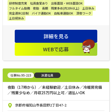
研修制度充実
社員食堂あり
出張面談・WEB面談OK
フルタイム勤務
夜勤
長期
残業多め(月20h以上)
土日休み
完全週休2日制
バイク通勤OK
自転車通勤OK
深夜ワーク
土日祝休み
詳細を見る
WEBで応募
仕事No.95-215
派遣社員
夜勤（17時から）／未経験歓迎／土日休み／冷暖房完備
／残業少なめ／月収25万円以上可／週払いOK
京都府福知山市長田野2丁目47-2