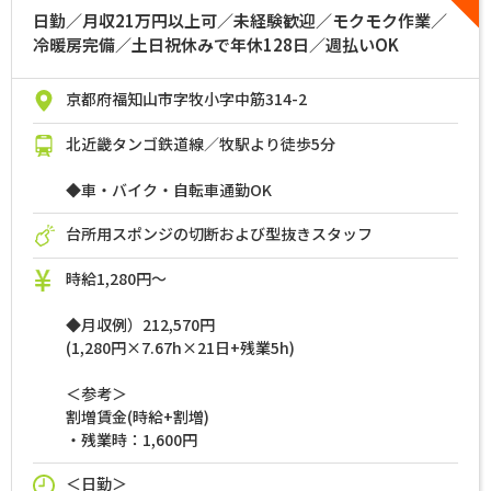
日勤／月収21万円以上可／未経験歓迎／モクモク作業／
冷暖房完備／土日祝休みで年休128日／週払いOK
京都府福知山市字牧小字中筋314-2
北近畿タンゴ鉄道線／牧駅より徒歩5分
◆車・バイク・自転車通勤OK
台所用スポンジの切断および型抜きスタッフ
時給1,280円～
◆月収例）212,570円
(1,280円×7.67h×21日+残業5h)
＜参考＞
割増賃金(時給+割増)
・残業時：1,600円
＜日勤＞