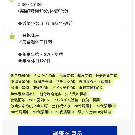
8:30～17:30
(実働7時間40分/休憩80分)
◆残業少な目（月5時間程度）
土日祝休み
※完全週休二日制
◆年末年始・GW・夏季
◆年間休日128日
即日勤務OK
かんたん作業
冷房完備
暖房完備
社会保険完備
職場見学OK
経験者優遇
ブランクOK
派遣スタッフ活躍中
分煙・禁煙
車通勤OK
バイク通勤OK
自転車通勤OK
無料駐車場あり
研修制度充実
少人数の職場
出張面談・WEB面談OK
フルタイム勤務
日勤
長期
残業少なめ(月20h未満)
土日祝休み
20代活躍中
30代活躍中
40代活躍中
50代活躍中
60代活躍中
駅チカ徒歩10分以内
詳細を見る