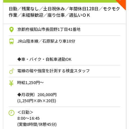
日勤／残業なし／土日祝休み／年間休日128日／モクモク
作業／未経験歓迎／座り仕事／週払いＯＫ
京都府福知山市長田野1丁目41番地
JR山陰本線／石原駅より車10分
◆車・バイク・自転車通勤OK
電線の幅や強度を計測する検査スタッフ
時給1,250円～
◆月収例）200,000円
(1,250円×8h×20日)
＜日勤＞
8:00～16:45
(実働8時間/休憩45分)