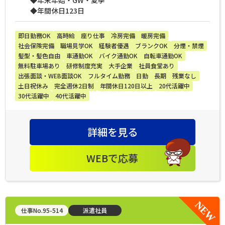
◆年間休日123日
即日勤務OK
高時給
座り仕事
冷房完備
暖房完備
社会保険完備
職場見学OK
経験者優遇
ブランクOK
分煙・禁煙
髪型・髪色自由
車通勤OK
バイク通勤OK
自転車通勤OK
無料駐車場あり
研修制度充実
大手企業
社員食堂あり
出張面談・WEB面談OK
フルタイム勤務
日勤
長期
残業なし
土日祝休み
完全週休2日制
年間休日120日以上
20代活躍中
30代活躍中
40代活躍中
詳細を見る
WEBで応募
仕事No.95-514
派遣社員