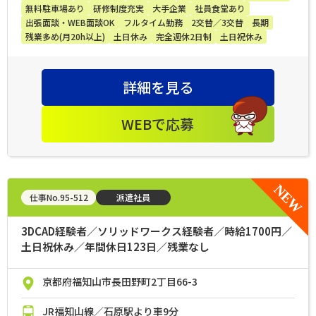
無料駐車場あり
研修制度充実
大手企業
社員食堂あり
出張面談・WEB面談OK
フルタイム勤務
2交替／3交替
長期
残業多め(月20h以上)
土日休み
完全週休2日制
土日祝休み
詳細を見る
WEBで応募
仕事No.95-512
派遣社員
3DCAD経験者／ソリッドワークス経験者／時給1700円／
土日祝休み／年間休日123日／残業なし
京都府福知山市長田野町2丁目66-3
JR福知山線／石原駅より車9分