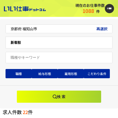
現在のお仕事件数
1088
件
京都府 福知山市
再選択
職種
給与形態
雇用形態
こだわり条件
検 索
求人件数
22
件