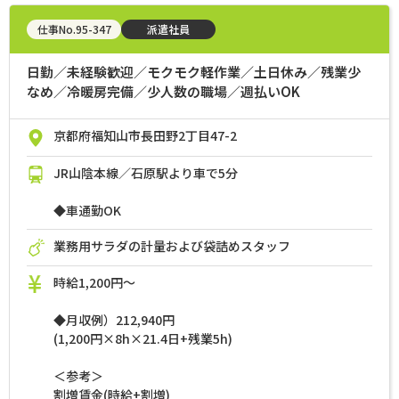
仕事No.95-347
派遣社員
日勤／未経験歓迎／モクモク軽作業／土日休み／残業少
なめ／冷暖房完備／少人数の職場／週払いOK
京都府福知山市長田野2丁目47-2
JR山陰本線／石原駅より車で5分
◆車通勤OK
業務用サラダの計量および袋詰めスタッフ
時給1,200円～
◆月収例）212,940円
(1,200円×8h×21.4日+残業5h)
＜参考＞
割増賃金(時給+割増)