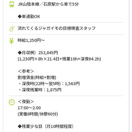
JR山陰本線／石原駅から車で5分
◆車通勤OK
流れてくるジャガイモの目視検査スタッフ
時給1,250円～
◆月収例）252,845円
(1,230円×8h×21.4日+残業10h+深夜64.2h)
＜参考＞
割増賃金(時給+割増)
・深夜時(22時～翌5時)：1,563円
・深夜残業時：1,875円
＜夜勤＞
17:00～2:00
(実働8時間/休憩60分)
◆残業少な目（月10時間程度）