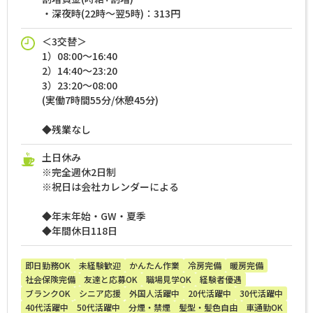
・深夜時(22時～翌5時)：313円
＜3交替＞
1）08:00～16:40
2）14:40～23:20
3）23:20～08:00
(実働7時間55分/休憩45分)
◆残業なし
土日休み
※完全週休2日制
※祝日は会社カレンダーによる
◆年末年始・GW・夏季
◆年間休日118日
即日勤務OK
未経験歓迎
かんたん作業
冷房完備
暖房完備
社会保険完備
友達と応募OK
職場見学OK
経験者優遇
ブランクOK
シニア応援
外国人活躍中
20代活躍中
30代活躍中
40代活躍中
50代活躍中
分煙・禁煙
髪型・髪色自由
車通勤OK