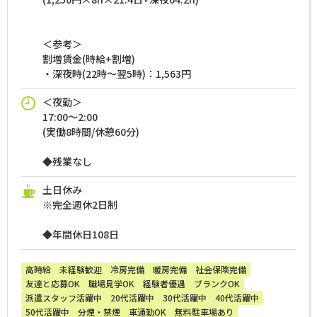
＜参考＞
割増賃金(時給+割増)
・深夜時(22時～翌5時)：1,563円
＜夜勤＞
17:00～2:00
(実働8時間/休憩60分)
◆残業なし
土日休み
※完全週休2日制
◆年間休日108日
高時給
未経験歓迎
冷房完備
暖房完備
社会保険完備
友達と応募OK
職場見学OK
経験者優遇
ブランクOK
派遣スタッフ活躍中
20代活躍中
30代活躍中
40代活躍中
50代活躍中
分煙・禁煙
車通勤OK
無料駐車場あり