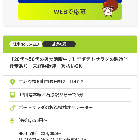
WEBで応募
仕事No.95-213
派遣社員
【20代～50代の男女活躍中♪】**ポテトサラダの製造**
食堂あり／未経験歓迎／週払いOK
京都府福知山市長田野2丁目47-2
JR山陰本線／石原駅から車で5分
ポテトサラダの製造機械オペレーター
時給1,250円～
◆月収例）234,095円
(1,250円×8h×21.4日+深夜64.2h)