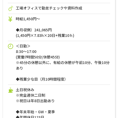
工場オフィスで勤怠チェックや資料作成
時給1,450円～
◆月収例）241,065円
(1,450円×7.83h×20日+残業10ｈ)
＜日勤＞
8:30～17:00
(実働7時間50分/休憩45分)
※45分の休憩以外に、有給の休憩が午前10分、午後10分
あり
◆残業少な目（月10時間程度）
土日祝休み
※完全週休二日制
※祝日は年8日出勤あり
◆年末年始・GW・夏季
◆年間休日123日