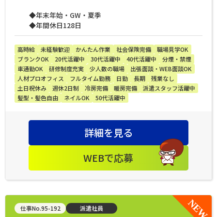
◆年末年始・GW・夏季
◆年間休日128日
高時給
未経験歓迎
かんたん作業
社会保険完備
職場見学OK
ブランクOK
20代活躍中
30代活躍中
40代活躍中
分煙・禁煙
車通勤OK
研修制度充実
少人数の職場
出張面談・WEB面談OK
人材プロオフィス
フルタイム勤務
日勤
長期
残業なし
土日祝休み
週休2日制
冷房完備
暖房完備
派遣スタッフ活躍中
髪型・髪色自由
ネイルOK
50代活躍中
詳細を見る
WEBで応募
仕事No.95-192
派遣社員