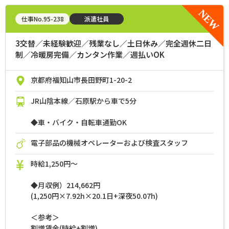
仕事No.95-238
派遣社員
3交替／未経験歓迎／残業なし／土日休み／完全週休二日
制／冷暖房完備／カンタン作業／週払いOK
京都府福知山市長田野町1-20-2
JR山陰本線／石原駅から車で5分
◆車・バイク・自転車通勤OK
電子部品の機械オペレーターおよび検査スタッフ
時給1,250円～
◆月収例）214,662円
(1,250円×7.92h×20.1日+深夜50.07h)
＜参考＞
割増賃金(時給+割増)