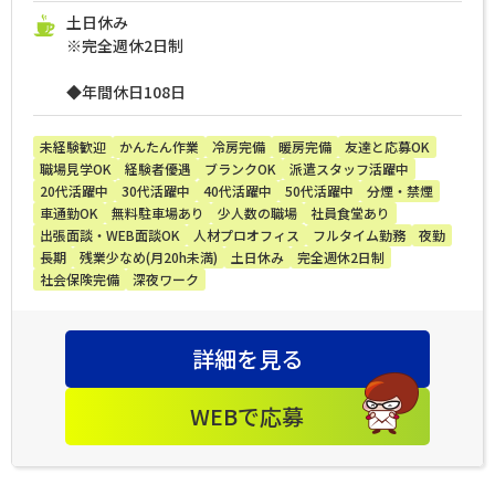
土日休み
※完全週休2日制
◆年間休日108日
未経験歓迎
かんたん作業
冷房完備
暖房完備
友達と応募OK
職場見学OK
経験者優遇
ブランクOK
派遣スタッフ活躍中
20代活躍中
30代活躍中
40代活躍中
50代活躍中
分煙・禁煙
車通勤OK
無料駐車場あり
少人数の職場
社員食堂あり
出張面談・WEB面談OK
人材プロオフィス
フルタイム勤務
夜勤
長期
残業少なめ(月20h未満)
土日休み
完全週休2日制
社会保険完備
深夜ワーク
詳細を見る
WEBで応募