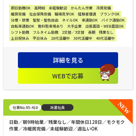
即日勤務OK
高時給
未経験歓迎
かんたん作業
冷房完備
暖房完備
社会保険完備
職場見学OK
経験者優遇
ブランクOK
分煙・禁煙
髪型・髪色自由
ネイルOK
車通勤OK
バイク通勤OK
自転車通勤OK
無料駐車場あり
大手企業
出張面談・WEB面談OK
シフト勤務
フルタイム勤務
2交替／3交替
長期
残業なし
土日祝休み
平日休み
20代活躍中
30代活躍中
40代活躍中
詳細を見る
WEBで応募
仕事No.95-410
派遣社員
日勤／朝9時始業／残業なし／年間休日128日／モクモク
作業／冷暖房完備／未経験歓迎／週払いOK