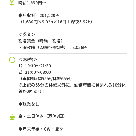
時給1,630円～
◆月収例）261,129円
（1,630円×9.92h×16日＋深夜5.92h）
＜参考＞
割増賃金（時給＋割増）
・深夜時（22時～翌5時）：2,038円
＜2交替＞
1）10:30～21:30
2）21:00～08:00
（実働9時間55分/休憩65分）
※上記の65分の休憩以外に、勤務時間に含まれる10分休
憩が2回あり！
◆残業なし
金・土日休み（週休3日）
◆年末年始・GW・夏季