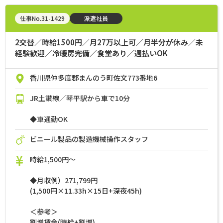
仕事No.31-1429
派遣社員
2交替／時給1500円／月27万以上可／月半分が休み／未
経験歓迎／冷暖房完備／食堂あり／週払いOK
香川県仲多度郡まんのう町佐文773番地6
JR土讃線／琴平駅から車で10分
◆車通勤OK
ビニール製品の製造機械操作スタッフ
時給1,500円～
◆月収例）271,799円
(1,500円×11.33h×15日+深夜45h)
＜参考＞
割増賃金(時給+割増)