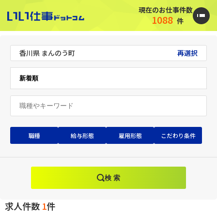
現在のお仕事件数
1088
件
香川県 まんのう町
再選択
職種
給与形態
雇用形態
こだわり条件
検 索
求人件数
1
件