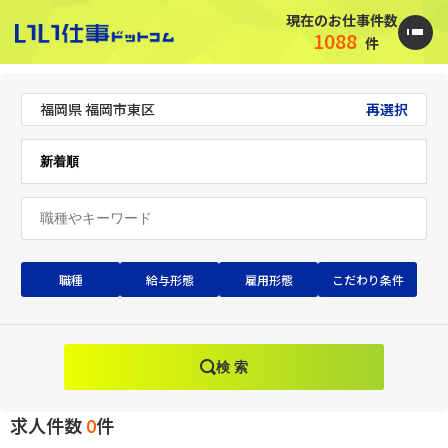
現在のお仕事件数
1088
件
福岡県 福岡市東区
再選択
職種
給与形態
雇用形態
こだわり条件
検 索
求人件数
0
件