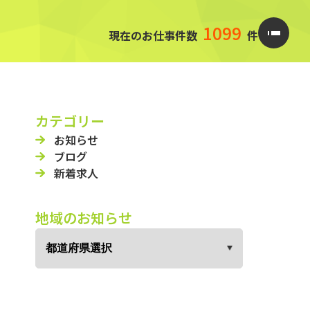
1099
現在のお仕事件数
件
カテゴリー
お知らせ
ブログ
新着求人
地域のお知らせ