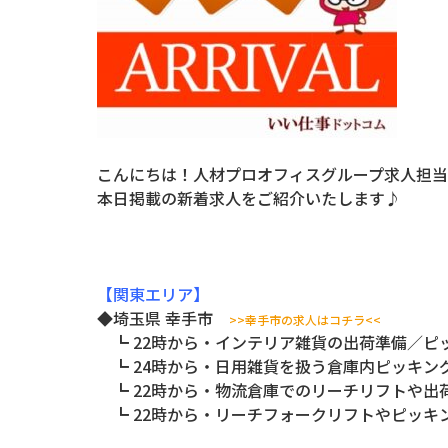
こんにちは！人材プロオフィスグループ求人担当
本日掲載の新着求人をご紹介いたします♪
【関東エリア】
◆埼玉県 幸手市
>>幸手市の求人はコチラ<<
┗ 22時から・インテリア雑貨の出荷準備／
┗ 24時から・日用雑貨を扱う倉庫内ピッキ
┗ 22時から・物流倉庫でのリーチリフトや
┗ 22時から・リーチフォークリフトやピッ