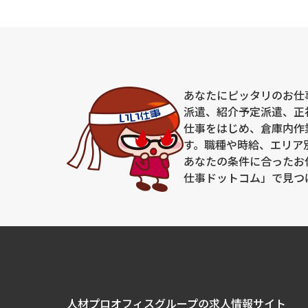
あなたにピッタリのお仕
派遣、紹介予定派遣、正
仕事をはじめ、倉庫内作
す。職種や時給、エリア
あなたの条件に合ったお
仕事ドットコム」で見つ
人材プロオフィスグループの求人情報サイト