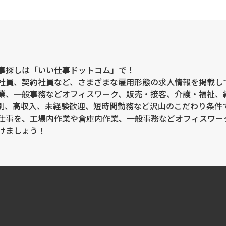
事探しは「いい仕事ドットコム」で！
社員、契約社員など、さまざまな雇用形態の求人情報を掲載し
業、一般事務などオフィスワーク、販売・接客、介護・福祉、
別、高収入、未経験歓迎、短時間勤務など沢山のこだわり条件
仕事を、工場内作業や倉庫内作業、一般事務などオフィスワー
けましょう！