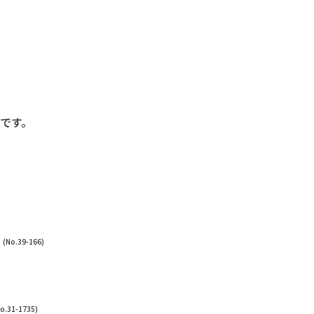
です。
フ
(No.39-166)
o.31-1735)