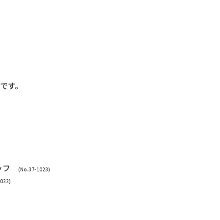
です。
タッフ
(No.37-1023)
1022)