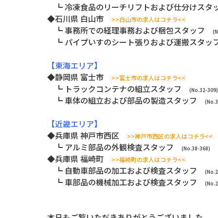
┗ 冷凍食品のリーチリフトおよび仕分けス
◆石川県 白山市
>>白山市の求人はコチラ<<
┗ 事務所での経理事務および梱包スタッフ
(N
┗ パイプいすのシート張りおよび運搬スタ
【東海エリア】
◆静岡県 富士市
>>富士市の求人はコチラ<<
┗ トラックコンテナの組立スタッフ
(No.32-309)
┗ 車体の組立および部品の製造スタッフ
(No.3
【近畿エリア】
◆兵庫県 神戸市西区
>>神戸市西区の求人はコチラ<<
┗ アルミ部品の外観検査スタッフ
(No.38-368)
◆兵庫県 福崎町
>>福崎町の求人はコチラ<<
┗ 自動車部品の加工および検査スタッフ
(No.
┗ 車部品の機械加工および検査スタッフ
(No.
本日もご覧いただきありがとうございました。