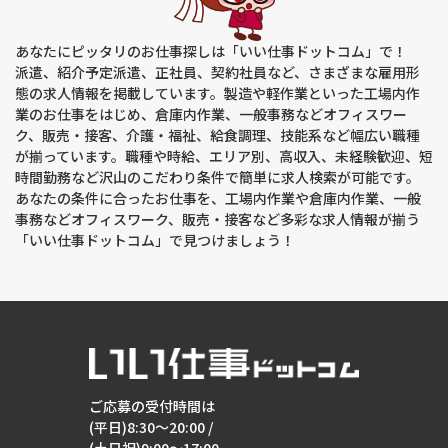
する開示、利用目的の通知、内容の訂正・追加または削除、利
用停止、消去および第三者提供の停止(以下、開示等という)に
応じます。開示等に応ずる窓口は、下記「当社の個人情報の取
あなたにピッタリのお仕事探しは「いい仕事ドットコム」で！
扱いに関する苦情、相談等のお問い合わせ先」を参照してくだ
さい。
派遣、紹介予定派遣、正社員、契約社員など、さまざまな雇用形
態の求人情報を掲載しています。製造や軽作業といった工場内作
(８)本人が容易に認識できない方法による個人情報の取得
業のお仕事をはじめ、倉庫内作業、一般事務などオフィスワー
クッキーやウェブビーコン等を用いるなどして、本人が容易に
ク、販売・接客、介護・福祉、給食調理、技能系など幅広い職種
認識できない方法による個人情報の取得は行っておりません。
が揃っています。職種や時給、エリア別、高収入、未経験歓迎、短
時間勤務など沢山のこだわり条件で簡単に求人検索が可能です。
(９)個人情報の安全管理措置について
あなたの条件に合ったお仕事を、工場内作業や倉庫内作業、一般
取得した個人情報については、漏洩、減失または毀損の防止と
事務などオフィスワーク、販売・接客など多彩な求人情報が揃う
是正、その他個人情報の安全管理のために必要かつ適切な措置
を講じます。
「いい仕事ドットコム」で見つけましょう！
(10)個人情報保護方針
当社ホームページの個人情報保護方針をご覧下さい。
(11)当社の個人情報の取扱いに関する苦情、相談等のお問い合
わせ先
【窓口の名称】個人情報お問い合わせ窓口
ご応募の受付時間は
【連絡先】個人情報保護管理者：棚原 圭太
住所：大阪府枚方市新町1丁目12番1号 関医アネックス第2ビ
(平日)8:30～20:00 /
ル2階