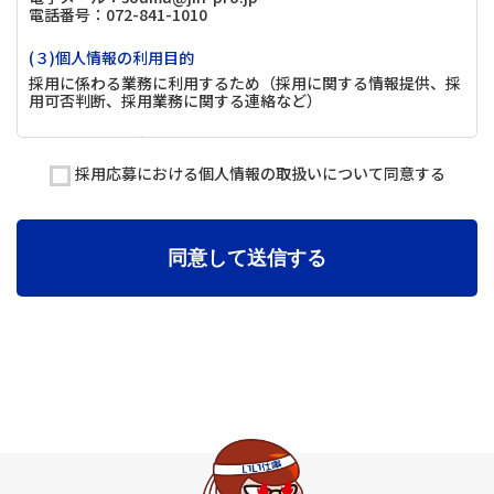
電話番号：072-841-1010
(３)個人情報の利用目的
採用に係わる業務に利用するため（採用に関する情報提供、採
用可否判断、採用業務に関する連絡など）
(４)個人情報の第三者提供について
取得した個人情報は法令等による場合を除いて第三者に提供す
採用応募における個人情報の取扱いについて同意する
ることはありません。
(５)個人情報の取扱いの委託について
取得した個人情報の取扱いの全部又は、一部を委託することが
同意して送信する
ございます。
(６)個人情報を与えなかった場合に生じる結果
個人情報を与えることは任意です。個人情報に関する情報の一
部をご提供いただけない場合は、採用選考の対象外となる場合
がございますので、ご了承ください。また、これによりご本人
様が被った損害（逸失利益を含む）、不利益等について、当社
は何らの賠償責任等を負いません。
(７)保有個人データの開示等および問い合わせ窓口について
ご本人からの求めにより、当社が保有する保有個人データに関