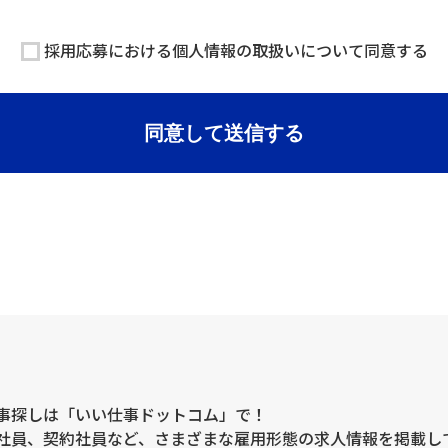
三者に提供することはありません。
採用応募における個人情報の取扱いについて同意する
託することがございます。
する情報の一部をご提供いただけない場合は、採用選考の対象外となる
同意して送信する
）、不利益等について、当社は何らの賠償責任等を負いません。
口について
人データに関する開示、利用目的の通知、内容の訂正・追加または削除、
は、下記「当社の個人情報の取扱いに関する苦情、相談等のお問い合わせ
報の取得
本人が容易に認識できない方法による個人情報の取得は行っておりませ
毀損の防止と是正、その他個人情報の安全管理のために必要かつ適切な
い。
事探しは「いい仕事ドットコム」で！
社員、契約社員など、さまざまな雇用形態の求人情報を掲載し
等のお問い合わせ先