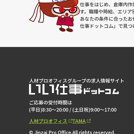
仕事をはじめ、倉庫内作
【窓口の名称】個人情報お問い合わせ窓口
【連絡先】個人情報保護管理者：棚原 圭太
す。職種や時給、エリア
住所 ：京都府綾部市渕垣町古川21-1
あなたの条件に合ったお
電話/FAX ：0773-43-0055/0773-43-0056
電子メール：soumu@jin-pro.jp
仕事ドットコム」で見つ
人材プロオフィスグループの求人情報サイト
ご応募の受付時間は
(平日)8:30～20:00 /
(土日祝)9:00～17:00
人材プロオフィス
TAMA
© Jinzai Pro Office.All rights reserved.