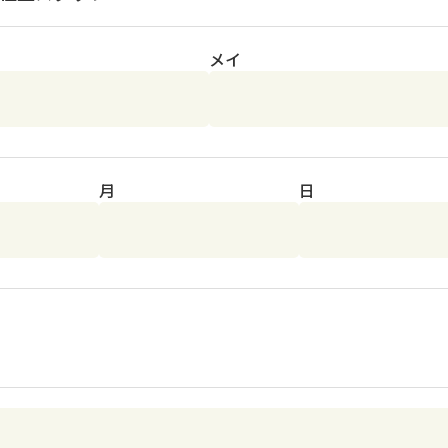
メイ
月
日