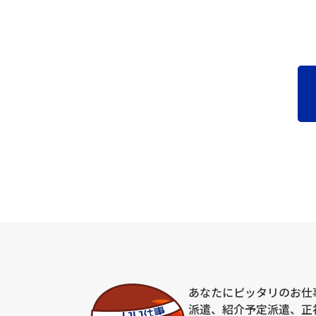
取得した個人情報は法令等による場合を除いて第
(５)個人情報の取扱いの委託について
取得した個人情報の取扱いの全部又は、一部を委
(６)個人情報を与えなかった場合に生じる結果
個人情報を与えることは任意です。個人情報に関
れによりご本人様が被った損害（逸失利益を含む
(７)保有個人データの開示等および問い合わせ窓
ご本人からの求めにより、当社が保有する保有個
開示等という)に応じます。開示等に応ずる窓口
(８)本人が容易に認識できない方法による個人情
クッキーやウェブビーコン等を用いるなどして、
(９)個人情報の安全管理措置について
取得した個人情報については、漏洩、減失または
(10)個人情報保護方針
当社ホームページの個人情報保護方針をご覧下さ
あなたにピッタリのお仕
派遣、紹介予定派遣、正
(11)当社の個人情報の取扱いに関する苦情、相談