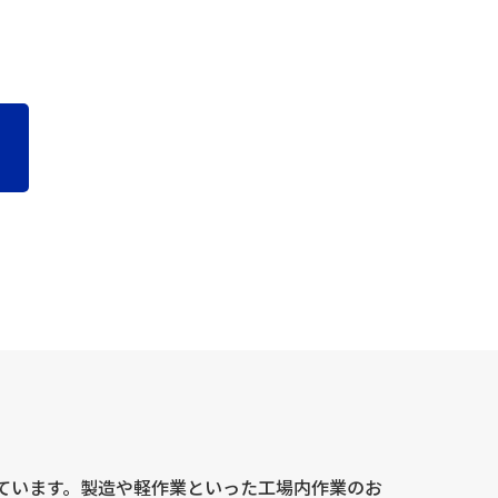
場合がございますので、ご了承ください。また、こ
利用停止、消去および第三者提供の停止(以下、
先」を参照してください。
ん。
措置を講じます。
ています。製造や軽作業といった工場内作業のお