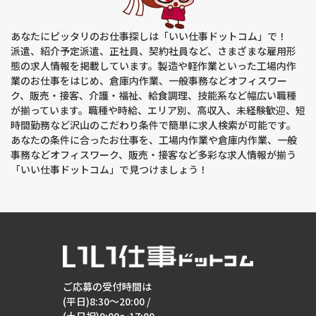
する開示、利用目的の通知、内容の訂正・追加または削除、利
用停止、消去および第三者提供の停止(以下、開示等という)に
応じます。開示等に応ずる窓口は、下記「当社の個人情報の取
あなたにピッタリのお仕事探しは「いい仕事ドットコム」で！
扱いに関する苦情、相談等のお問い合わせ先」を参照してくだ
さい。
派遣、紹介予定派遣、正社員、契約社員など、さまざまな雇用形
態の求人情報を掲載しています。製造や軽作業といった工場内作
(８)本人が容易に認識できない方法による個人情報の取得
業のお仕事をはじめ、倉庫内作業、一般事務などオフィスワー
クッキーやウェブビーコン等を用いるなどして、本人が容易に
ク、販売・接客、介護・福祉、給食調理、技能系など幅広い職種
認識できない方法による個人情報の取得は行っておりません。
が揃っています。職種や時給、エリア別、高収入、未経験歓迎、短
時間勤務など沢山のこだわり条件で簡単に求人検索が可能です。
(９)個人情報の安全管理措置について
あなたの条件に合ったお仕事を、工場内作業や倉庫内作業、一般
取得した個人情報については、漏洩、減失または毀損の防止と
事務などオフィスワーク、販売・接客など多彩な求人情報が揃う
是正、その他個人情報の安全管理のために必要かつ適切な措置
を講じます。
「いい仕事ドットコム」で見つけましょう！
(10)個人情報保護方針
当社ホームページの個人情報保護方針をご覧下さい。
(11)当社の個人情報の取扱いに関する苦情、相談等のお問い合
わせ先
【窓口の名称】個人情報お問い合わせ窓口
ご応募の受付時間は
【連絡先】個人情報保護管理者：棚原 圭太
住所：大阪府枚方市新町1丁目12番1号 関医アネックス第2ビ
(平日)8:30～20:00 /
ル2階