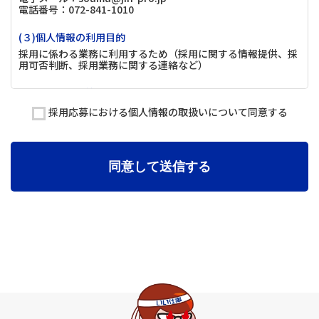
電話番号：072-841-1010
(３)個人情報の利用目的
採用に係わる業務に利用するため（採用に関する情報提供、採
用可否判断、採用業務に関する連絡など）
(４)個人情報の第三者提供について
取得した個人情報は法令等による場合を除いて第三者に提供す
採用応募における個人情報の取扱いについて同意する
ることはありません。
(５)個人情報の取扱いの委託について
取得した個人情報の取扱いの全部又は、一部を委託することが
同意して送信する
ございます。
(６)個人情報を与えなかった場合に生じる結果
個人情報を与えることは任意です。個人情報に関する情報の一
部をご提供いただけない場合は、採用選考の対象外となる場合
がございますので、ご了承ください。また、これによりご本人
様が被った損害（逸失利益を含む）、不利益等について、当社
は何らの賠償責任等を負いません。
(７)保有個人データの開示等および問い合わせ窓口について
ご本人からの求めにより、当社が保有する保有個人データに関