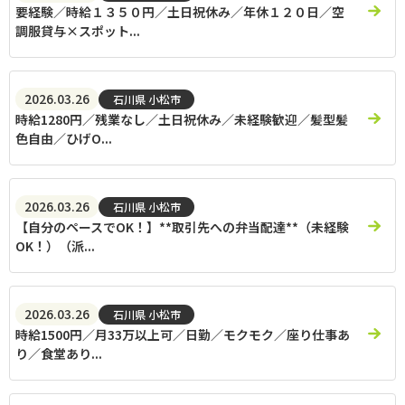
要経験／時給１３５０円／土日祝休み／年休１２０日／空
調服貸与×スポット...
2026.03.26
石川県 小松市
時給1280円／残業なし／土日祝休み／未経験歓迎／髪型髪
色自由／ひげO...
2026.03.26
石川県 小松市
【自分のペースでOK！】**取引先への弁当配達**（未経験
OK！）（派...
2026.03.26
石川県 小松市
時給1500円／月33万以上可／日勤／モクモク／座り仕事あ
り／食堂あり...