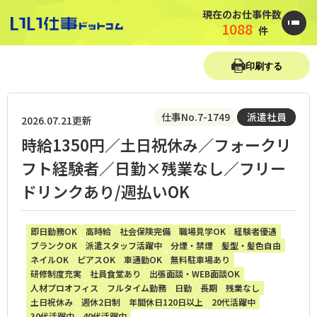
現在のお仕事件数
1088
件
印刷する
仕事No.7-1749
派遣社員
2026.07.21更新
時給1350円／土日祝休み／フォークリ
フト経験者／日勤×残業なし／フリー
ドリンクあり/週払いOK
即日勤務OK
高時給
社会保険完備
職場見学OK
経験者優遇
ブランクOK
派遣スタッフ活躍中
分煙・禁煙
髪型・髪色自由
ネイルOK
ピアスOK
車通勤OK
無料駐車場あり
研修制度充実
社員食堂あり
出張面談・WEB面談OK
人材プロオフィス
フルタイム勤務
日勤
長期
残業なし
土日祝休み
週休2日制
年間休日120日以上
20代活躍中
30代活躍中
40代活躍中