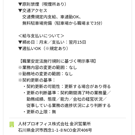
▼原則禁煙（喫煙所あり）
▼交通アクセス
交通費規定内支給、車通勤OK、
無料駐車場完備（駐車場から職場まで3分）
＜給与支払いについて＞
▼締め日：月末／支払い：翌月15日
▼週払いOK（※規定あり）
【職業安定法施行規則に基づく明示事項】
※業務内容の変更の範囲：なし
※勤務地の変更の範囲：なし
※契約更新の基準：
・契約更新の可能性：更新する場合があり得る
・更新の判断基準：契約期間満了時の業務量／
勤務成績、態度／能力／会社の経営状況／
従事している業務の進捗状況により判断する
・更新の上限：無
人材プロオフィス株式会社 金沢営業所
石川県金沢市西念1-1-8 NCO金沢406号