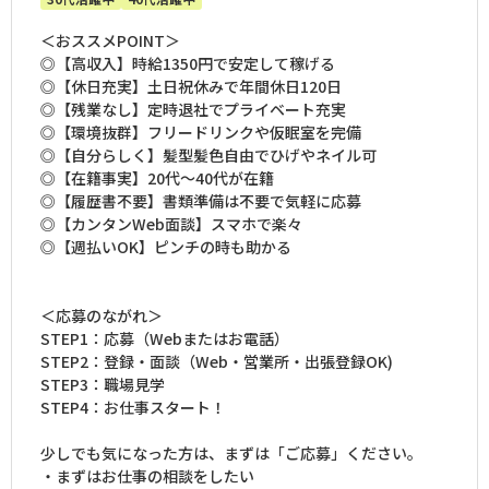
＜おススメPOINT＞
◎【高収入】時給1350円で安定して稼げる
◎【休日充実】土日祝休みで年間休日120日
◎【残業なし】定時退社でプライベート充実
◎【環境抜群】フリードリンクや仮眠室を完備
◎【自分らしく】髪型髪色自由でひげやネイル可
◎【在籍事実】20代～40代が在籍
◎【履歴書不要】書類準備は不要で気軽に応募
◎【カンタンWeb面談】スマホで楽々
◎【週払いOK】ピンチの時も助かる
＜応募のながれ＞
STEP1：応募（Webまたはお電話）
STEP2：登録・面談（Web・営業所・出張登録OK)
STEP3：職場見学
STEP4：お仕事スタート！
少しでも気になった方は、まずは「ご応募」ください。
・まずはお仕事の相談をしたい