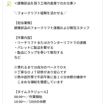
＜建機部品を扱う工場内倉庫でのお仕事＞
＼フォークリフト経験を活かせる／
【担当業務】
建機部品のフォークリフト運搬および梱包スタッフ
【作業内容】
・リーチリフトまたはカウンターリフトでの運搬
・パレットに製品を載せる
・製品にラップを巻いて梱包する
など
※慣れるまでは自分のペースでＯＫ
※丁寧なＯＪＴ研修があり安心です
※熱中症対策で午前午後に各１０分休憩の確保や
こまめな補給を徹底しています
【タイムスケジュール】
08:00～／作業開始
10:00～／10分の休憩