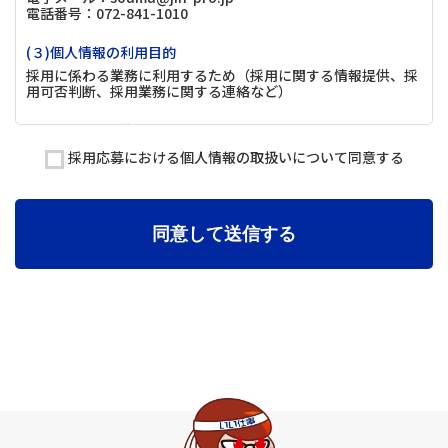
電話番号：072-841-1010
(３)個人情報の利用目的
採用に係わる業務に利用するため（採用に関する情報提供、採
用可否判断、採用業務に関する連絡など）
(４)個人情報の第三者提供について
取得した個人情報は法令等による場合を除いて第三者に提供す
採用応募における個人情報の取扱いについて同意する
ることはありません。
(５)個人情報の取扱いの委託について
取得した個人情報の取扱いの全部又は、一部を委託することが
同意して送信する
ございます。
(６)個人情報を与えなかった場合に生じる結果
個人情報を与えることは任意です。個人情報に関する情報の一
部をご提供いただけない場合は、採用選考の対象外となる場合
がございますので、ご了承ください。また、これによりご本人
様が被った損害（逸失利益を含む）、不利益等について、当社
は何らの賠償責任等を負いません。
(７)保有個人データの開示等および問い合わせ窓口について
ご本人からの求めにより、当社が保有する保有個人データに関