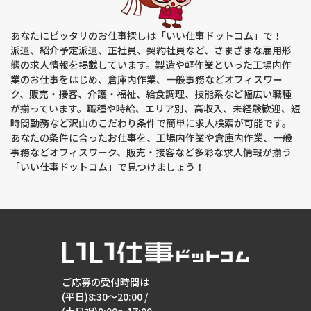
する開示、利用目的の通知、内容の訂正・追加または削除、利
用停止、消去および第三者提供の停止(以下、開示等という)に
応じます。開示等に応ずる窓口は、下記「当社の個人情報の取
あなたにピッタリのお仕事探しは「いい仕事ドットコム」で！
扱いに関する苦情、相談等のお問い合わせ先」を参照してくだ
さい。
派遣、紹介予定派遣、正社員、契約社員など、さまざまな雇用形
態の求人情報を掲載しています。製造や軽作業といった工場内作
(８)本人が容易に認識できない方法による個人情報の取得
業のお仕事をはじめ、倉庫内作業、一般事務などオフィスワー
クッキーやウェブビーコン等を用いるなどして、本人が容易に
ク、販売・接客、介護・福祉、給食調理、技能系など幅広い職種
認識できない方法による個人情報の取得は行っておりません。
が揃っています。職種や時給、エリア別、高収入、未経験歓迎、短
時間勤務など沢山のこだわり条件で簡単に求人検索が可能です。
(９)個人情報の安全管理措置について
あなたの条件に合ったお仕事を、工場内作業や倉庫内作業、一般
取得した個人情報については、漏洩、減失または毀損の防止と
事務などオフィスワーク、販売・接客など多彩な求人情報が揃う
是正、その他個人情報の安全管理のために必要かつ適切な措置
を講じます。
「いい仕事ドットコム」で見つけましょう！
(10)個人情報保護方針
当社ホームページの個人情報保護方針をご覧下さい。
(11)当社の個人情報の取扱いに関する苦情、相談等のお問い合
わせ先
【窓口の名称】個人情報お問い合わせ窓口
ご応募の受付時間は
【連絡先】個人情報保護管理者：棚原 圭太
住所：大阪府枚方市新町1丁目12番1号 関医アネックス第2ビ
(平日)8:30～20:00 /
ル2階