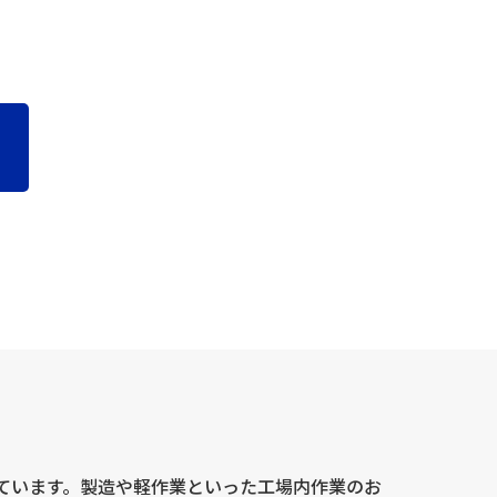
場合がございますので、ご了承ください。また、こ
利用停止、消去および第三者提供の停止(以下、
先」を参照してください。
ん。
措置を講じます。
ています。製造や軽作業といった工場内作業のお