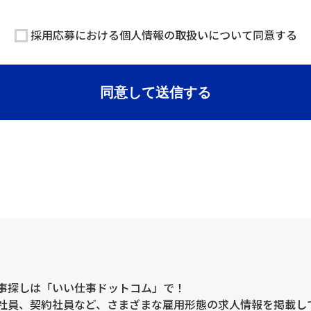
三者に提供することはありません。
採用応募における個人情報の取扱いについて同意する
託することがございます。
する情報の一部をご提供いただけない場合は、採用選考の対象外となる
同意して送信する
）、不利益等について、当社は何らの賠償責任等を負いません。
口について
人データに関する開示、利用目的の通知、内容の訂正・追加または削除、
は、下記「当社の個人情報の取扱いに関する苦情、相談等のお問い合わせ
報の取得
本人が容易に認識できない方法による個人情報の取得は行っておりませ
毀損の防止と是正、その他個人情報の安全管理のために必要かつ適切な
い。
事探しは「いい仕事ドットコム」で！
社員、契約社員など、さまざまな雇用形態の求人情報を掲載し
等のお問い合わせ先