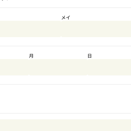
メイ
月
日