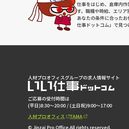
仕事をはじめ、倉庫内作
【窓口の名称】個人情報お問い合わせ窓口
【連絡先】個人情報保護管理者：棚原 圭太
す。職種や時給、エリア
住所：大阪府枚方市新町1丁目12番1号 関医アネ
あなたの条件に合ったお
電話/FAX ：072-841-1010/072-841-1212
電子メール：soumu@jin-pro.jp
仕事ドットコム」で見つ
人材プロオフィスグループの求人情報サイト
ご応募の受付時間は
(平日)8:30～20:00 /
(土日祝)9:00～17:00
人材プロオフィス
TAMA
© Jinzai Pro Office.All rights reserved.