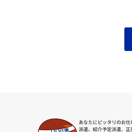
取得した個人情報は法令等による場合を除いて第
(５)個人情報の取扱いの委託について
取得した個人情報の取扱いの全部又は、一部を委
(６)個人情報を与えなかった場合に生じる結果
個人情報を与えることは任意です。個人情報に関
れによりご本人様が被った損害（逸失利益を含む
(７)保有個人データの開示等および問い合わせ窓
ご本人からの求めにより、当社が保有する保有個
開示等という)に応じます。開示等に応ずる窓口
(８)本人が容易に認識できない方法による個人情
クッキーやウェブビーコン等を用いるなどして、
(９)個人情報の安全管理措置について
取得した個人情報については、漏洩、減失または
(10)個人情報保護方針
当社ホームページの個人情報保護方針をご覧下さ
あなたにピッタリのお仕
派遣、紹介予定派遣、正
(11)当社の個人情報の取扱いに関する苦情、相談