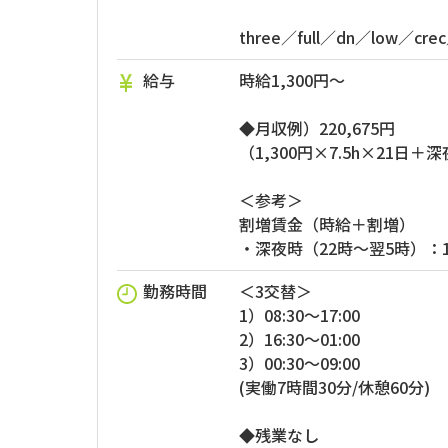
three／full／dn／low／cre
給与
時給1,300円～
◆月収例）220,675円
（1,300円×7.5h×21日＋深
＜参考＞
割増賃金（時給＋割増）
・深夜時（22時～翌5時）：1,
勤務時間
＜3交替＞
1）08:30～17:00
2）16:30～01:00
3）00:30～09:00
(実働7時間30分/休憩60分)
◆残業なし