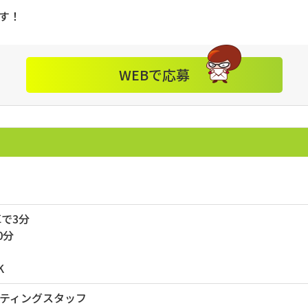
す！
WEBで応募
で3分
0分
K
ティングスタッフ