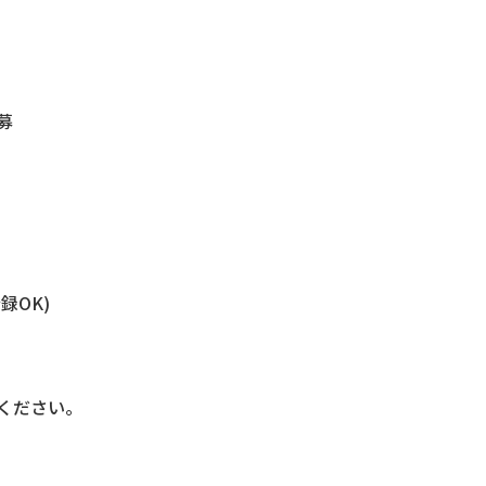
募
録OK)
ください。