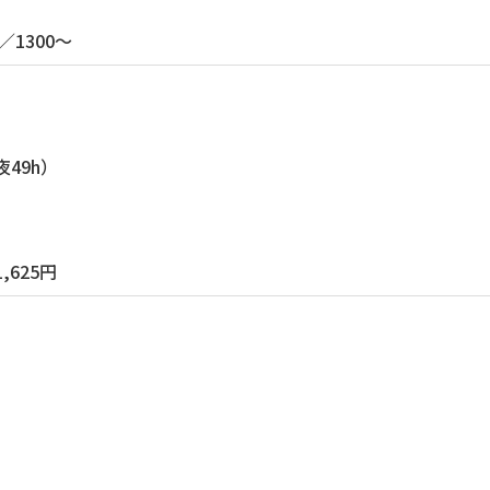
c／1300～
夜49h）
625円