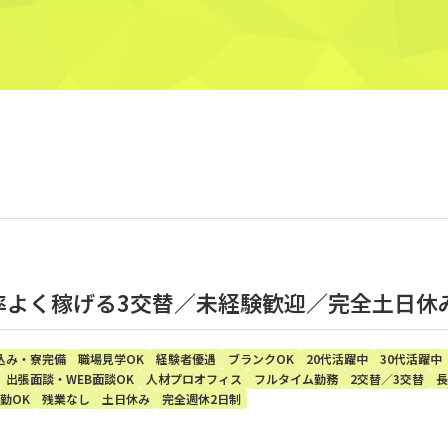
効率よく稼げる3交替／未経験歓迎／完全土日休
込み・寮完備
職場見学OK
経験者優遇
ブランクOK
20代活躍中
30代活躍中
出張面談・WEB面談OK
人材プロオフィス
フルタイム勤務
2交替／3交替
長
勤OK
残業なし
土日休み
完全週休2日制