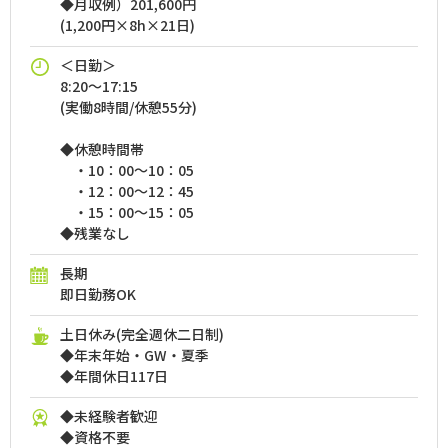
◆月収例）201,600円
(1,200円×8h×21日)
＜日勤＞
8:20～17:15
(実働8時間/休憩55分)
◆休憩時間帯
・10：00～10：05
・12：00～12：45
・15：00～15：05
◆残業なし
長期
即日勤務OK
土日休み(完全週休二日制)
◆年末年始・GW・夏季
◆年間休日117日
◆未経験者歓迎
◆資格不要