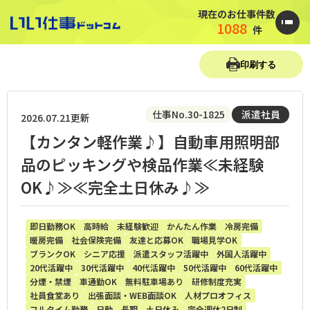
現在のお仕事件数
1088
件
印刷する
仕事No.30-1825
派遣社員
2026.07.21更新
【カンタン軽作業♪】自動車用照明部
品のピッキングや検品作業≪未経験
OK♪≫≪完全土日休み♪≫
即日勤務OK
高時給
未経験歓迎
かんたん作業
冷房完備
暖房完備
社会保険完備
友達と応募OK
職場見学OK
ブランクOK
シニア応援
派遣スタッフ活躍中
外国人活躍中
20代活躍中
30代活躍中
40代活躍中
50代活躍中
60代活躍中
分煙・禁煙
車通勤OK
無料駐車場あり
研修制度充実
社員食堂あり
出張面談・WEB面談OK
人材プロオフィス
フルタイム勤務
日勤
長期
土日休み
完全週休2日制