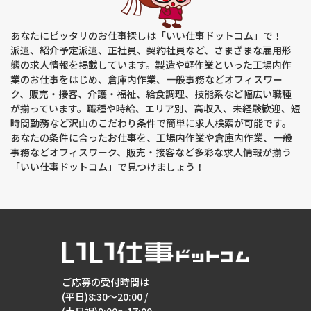
する開示、利用目的の通知、内容の訂正・追加または削除、利
用停止、消去および第三者提供の停止(以下、開示等という)に
応じます。開示等に応ずる窓口は、下記「当社の個人情報の取
あなたにピッタリのお仕事探しは「いい仕事ドットコム」で！
扱いに関する苦情、相談等のお問い合わせ先」を参照してくだ
さい。
派遣、紹介予定派遣、正社員、契約社員など、さまざまな雇用形
態の求人情報を掲載しています。製造や軽作業といった工場内作
(８)本人が容易に認識できない方法による個人情報の取得
業のお仕事をはじめ、倉庫内作業、一般事務などオフィスワー
クッキーやウェブビーコン等を用いるなどして、本人が容易に
ク、販売・接客、介護・福祉、給食調理、技能系など幅広い職種
認識できない方法による個人情報の取得は行っておりません。
が揃っています。職種や時給、エリア別、高収入、未経験歓迎、短
時間勤務など沢山のこだわり条件で簡単に求人検索が可能です。
(９)個人情報の安全管理措置について
あなたの条件に合ったお仕事を、工場内作業や倉庫内作業、一般
取得した個人情報については、漏洩、減失または毀損の防止と
事務などオフィスワーク、販売・接客など多彩な求人情報が揃う
是正、その他個人情報の安全管理のために必要かつ適切な措置
を講じます。
「いい仕事ドットコム」で見つけましょう！
(10)個人情報保護方針
当社ホームページの個人情報保護方針をご覧下さい。
(11)当社の個人情報の取扱いに関する苦情、相談等のお問い合
わせ先
【窓口の名称】個人情報お問い合わせ窓口
ご応募の受付時間は
【連絡先】個人情報保護管理者：棚原 圭太
住所 ：京都府綾部市渕垣町古川21-1
(平日)8:30～20:00 /
電話/FAX ：0773-43-0055/0773-43-0056