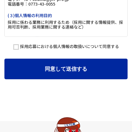
電話番号：0773-43-0055
(３)個人情報の利用目的
採用に係わる業務に利用するため（採用に関する情報提供、採
用可否判断、採用業務に関する連絡など）
(４)個人情報の第三者提供について
取得した個人情報は法令等による場合を除いて第三者に提供す
採用応募における個人情報の取扱いについて同意する
ることはありません。
(５)個人情報の取扱いの委託について
取得した個人情報の取扱いの全部又は、一部を委託することが
同意して送信する
ございます。
(６)個人情報を与えなかった場合に生じる結果
個人情報を与えることは任意です。個人情報に関する情報の一
部をご提供いただけない場合は、採用選考の対象外となる場合
がございますので、ご了承ください。また、これによりご本人
様が被った損害（逸失利益を含む）、不利益等について、当社
は何らの賠償責任等を負いません。
(７)保有個人データの開示等および問い合わせ窓口について
ご本人からの求めにより、当社が保有する保有個人データに関