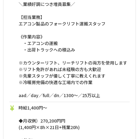
＼業績好調につき増員募集／
【担当業務】
エアコン製品のフォークリフト運搬スタッフ
《作業内容》
・エアコンの運搬
・出荷トラックへの積込み
※カウンターリフト、リーチリフトの両方を使用します
※リフト免許があれば未経験の方も大歓迎
※先輩スタッフが優しく丁寧に教えくれます
※冷暖房完備の快適な工場内での作業
aad／day／full／dn／1300～／25万以上
時給1,400円～
◆月収例）270,200円円
(1,400円×8h×21日+残業20h)