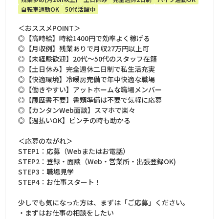
自転車通勤OK
50代活躍中
＜おススメPOINT＞
◎【高時給】時給1400円で効率よく稼げる
◎【月収例】残業ありで月収27万円以上可
◎【未経験歓迎】20代～50代のスタッフ在籍
◎【土日休み】完全週休二日制で私生活充実
◎【快適環境】冷暖房完備で年中快適な職場
◎【働きやすい】アットホームな職場メンバー
◎【履歴書不要】書類準備は不要で気軽に応募
◎【カンタンWeb面談】スマホで楽々
◎【週払いOK】ピンチの時も助かる
＜応募のながれ＞
STEP1：応募（Webまたはお電話）
STEP2：登録・面談（Web・営業所・出張登録OK)
STEP3：職場見学
STEP4：お仕事スタート！
少しでも気になった方は、まずは「ご応募」ください。
・まずはお仕事の相談をしたい