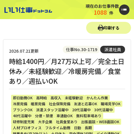
現在のお仕事件数
1088
件
印刷する
仕事No.30-1719
派遣社員
2026.07.21更新
時給1400円／月27万以上可／完全土日
休み／未経験歓迎／冷暖房完備／食堂
あり／週払いOK
即日勤務OK
高時給
高収入
未経験歓迎
かんたん作業
冷房完備
暖房完備
社会保険完備
友達と応募OK
職場見学OK
ブランクOK
派遣スタッフ活躍中
20代活躍中
30代活躍中
40代活躍中
分煙・禁煙
車通勤OK
無料駐車場あり
研修制度充実
大手企業
社員食堂あり
出張面談・WEB面談OK
人材プロオフィス
フルタイム勤務
日勤
長期
残業多め(月20h以上)
土日休み
完全週休2日制
バイク通勤OK