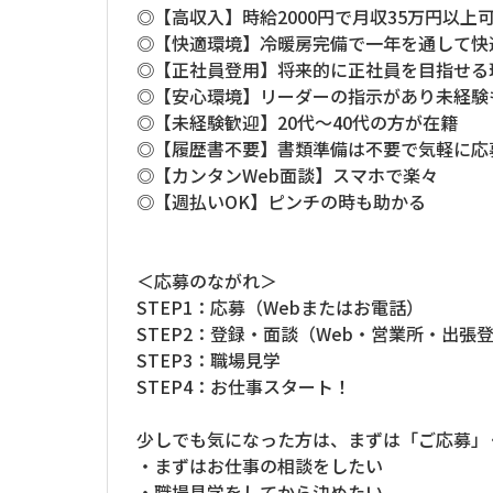
◎【高収入】時給2000円で月収35万円以上
◎【快適環境】冷暖房完備で一年を通して快
◎【正社員登用】将来的に正社員を目指せる
◎【安心環境】リーダーの指示があり未経験
◎【未経験歓迎】20代～40代の方が在籍
◎【履歴書不要】書類準備は不要で気軽に応
◎【カンタンWeb面談】スマホで楽々
◎【週払いOK】ピンチの時も助かる
＜応募のながれ＞
STEP1：応募（Webまたはお電話）
STEP2：登録・面談（Web・営業所・出張登
STEP3：職場見学
STEP4：お仕事スタート！
少しでも気になった方は、まずは「ご応募」
・まずはお仕事の相談をしたい
・職場見学をしてから決めたい