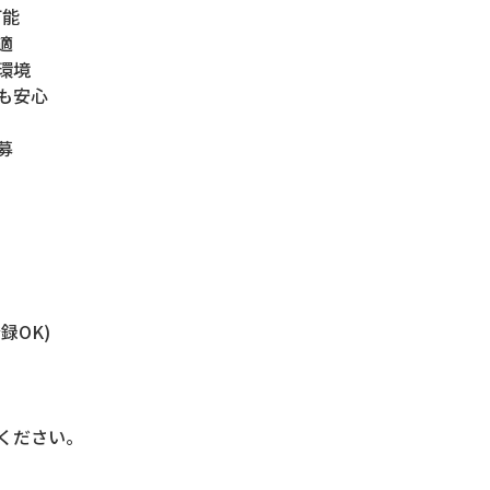
可能
適
環境
も安心
募
録OK)
ください。