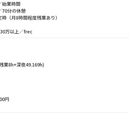
）～／始業時間
）～／70分の休憩
0）／定時（月8時間程度残業あり）
／30万以上／frec
+残業8h+深夜49.169h)
00円