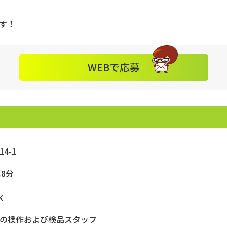
す！
WEBで応募
4-1
8分
K
の操作および検品スタッフ